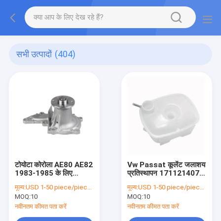
सभी उत्पादों
(404)
टोयोटा कोरोला AE80 AE82
Vw Passat कूलेंट जलाशय
1983-1985 के लिए
प्रतिस्थापन 171121407F
GWT-58A 16100-
171121407A
मूल्य:
USD 1-50 piece/pieces
मूल्य:
USD 1-50 piece/pieces
19105 इलेक्ट्रिक कूलेंट
171121407G
MOQ:
10
MOQ:
10
वाटर पंप
171121407
305121407
नवीनतम कीमत पता करें
नवीनतम कीमत पता करें
330121427