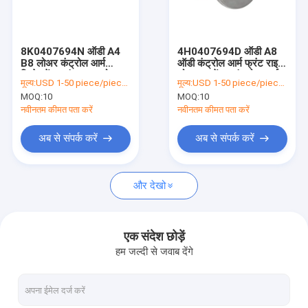
फैक्टरी यात्रा
गुणवत्ता नियंत्रण
8K0407694N ऑडी A4
4H0407694D ऑडी A8
B8 लोअर कंट्रोल आर्म
ऑडी कंट्रोल आर्म फ्रंट राइट
हमसे संपर्क करें
रिप्लेसमेंट फ्रंट राइट लोअर
लोअर सस्पेंशन कंट्रोल आर्म
मूल्य:
USD 1-50 piece/pieces
मूल्य:
USD 1-50 piece/pieces
सस्पेंशन कंट्रोल आर्म
MOQ:
10
MOQ:
10
एक बोली का अनुरोध
नवीनतम कीमत पता करें
नवीनतम कीमत पता करें
अब से संपर्क करें
अब से संपर्क करें
टोयोटा नियंत्रण शाखा
और देखो
होंडा नियंत्रण शाखा
मर्सिडीज बेंज कंट्रोल आर्म
एक संदेश छोड़ें
हम जल्दी से जवाब देंगे
ऑडी कंट्रोल आर्म
एल्यूमिनियम नियंत्रण शाखा