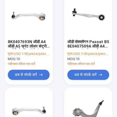
8K0407693N ऑडी A4
ऑडी वोक्सवैगन Passat B5
ऑडी A5 फ्रंट लोअर कंट्रोल
8E0407509A ऑडी A4
आर्म रिप्लेसमेंट ऑडी कंट्रोल
B5 अपर कंट्रोल आर्म
मूल्य:
USD 1-50 piece/pieces
मूल्य:
USD 1-50 piece/pieces
आर्म
रिप्लेसमेंट
MOQ:
10
MOQ:
10
नवीनतम कीमत पता करें
नवीनतम कीमत पता करें
अब से संपर्क करें
अब से संपर्क करें
होम
उत्पाद
हमारे बारे में