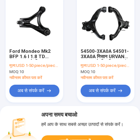
Ford Mondeo Mk2
54500-3XA0A 54501-
BFP 1.6 I 1.8 TD
3XA0A निसान URVAN
1030278 के लिए 97BG-
02-'12 के लिए निसान फ्रंट
मूल्य:
USD 1-50 piece/pieces
मूल्य:
USD 1-50 piece/pieces
3051-CA फ्रंट लेफ्ट लोअर
लोअर कंट्रोल आर्म रिप्लेसमेंट
MOQ:
10
MOQ:
10
कंट्रोल आर्म
नवीनतम कीमत पता करें
नवीनतम कीमत पता करें
अब से संपर्क करें
अब से संपर्क करें
अपना समय बचाओ
हमें आप के साथ सबसे अच्छा उत्पादों से संपर्क करें।