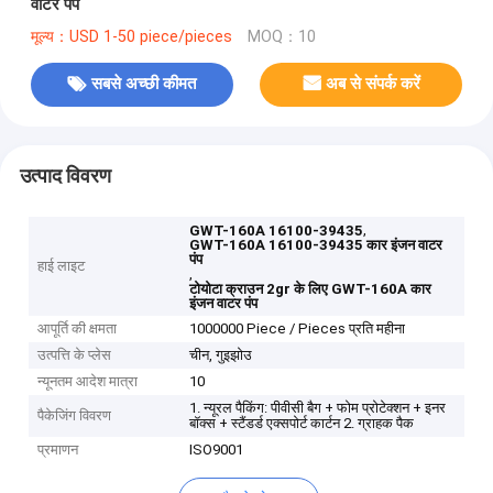
वाटर पंप
मूल्य：USD 1-50 piece/pieces
MOQ：10
सबसे अच्छी कीमत
अब से संपर्क करें
उत्पाद विवरण
,
GWT-160A 16100-39435
GWT-160A 16100-39435 कार इंजन वाटर
पंप
हाई लाइट
,
टोयोटा क्राउन 2gr के लिए GWT-160A कार
इंजन वाटर पंप
आपूर्ति की क्षमता
1000000 Piece / Pieces प्रति महीना
उत्पत्ति के प्लेस
चीन, गुइझोउ
न्यूनतम आदेश मात्रा
10
1. न्यूरल पैकिंग: पीवीसी बैग + फोम प्रोटेक्शन + इनर
पैकेजिंग विवरण
बॉक्स + स्टैंडर्ड एक्सपोर्ट कार्टन 2. ग्राहक पैक
प्रमाणन
ISO9001