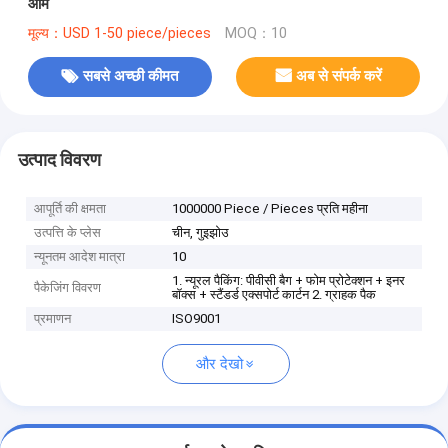
आर्म
मूल्य：USD 1-50 piece/pieces
MOQ：10
सबसे अच्छी कीमत
अब से संपर्क करें
उत्पाद विवरण
आपूर्ति की क्षमता
1000000 Piece / Pieces प्रति महीना
उत्पत्ति के प्लेस
चीन, गुइझोउ
न्यूनतम आदेश मात्रा
10
1. न्यूरल पैकिंग: पीवीसी बैग + फोम प्रोटेक्शन + इनर
पैकेजिंग विवरण
बॉक्स + स्टैंडर्ड एक्सपोर्ट कार्टन 2. ग्राहक पैक
प्रमाणन
ISO9001
और देखो