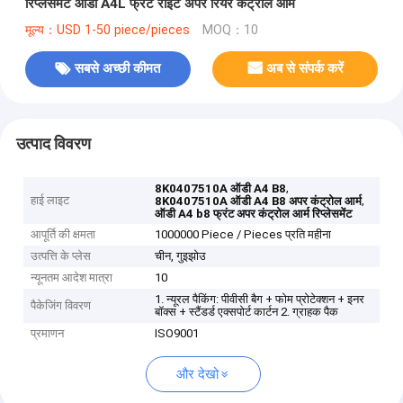
रिप्लेसमेंट ऑडी A4L फ्रंट राइट अपर रियर कंट्रोल आर्म
मूल्य：USD 1-50 piece/pieces
MOQ：10
सबसे अच्छी कीमत
अब से संपर्क करें
उत्पाद विवरण
,
8K0407510A ऑडी A4 B8
हाई लाइट
,
8K0407510A ऑडी A4 B8 अपर कंट्रोल आर्म
ऑडी A4 b8 फ्रंट अपर कंट्रोल आर्म रिप्लेसमेंट
आपूर्ति की क्षमता
1000000 Piece / Pieces प्रति महीना
उत्पत्ति के प्लेस
चीन, गुइझोउ
न्यूनतम आदेश मात्रा
10
1. न्यूरल पैकिंग: पीवीसी बैग + फोम प्रोटेक्शन + इनर
पैकेजिंग विवरण
बॉक्स + स्टैंडर्ड एक्सपोर्ट कार्टन 2. ग्राहक पैक
प्रमाणन
ISO9001
और देखो