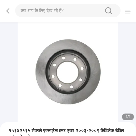
1
/
1
१५९४२१९५ शेवरले एक्सप्रेस हमर एच२ २००३-२००९ कैडिलैक डेविल