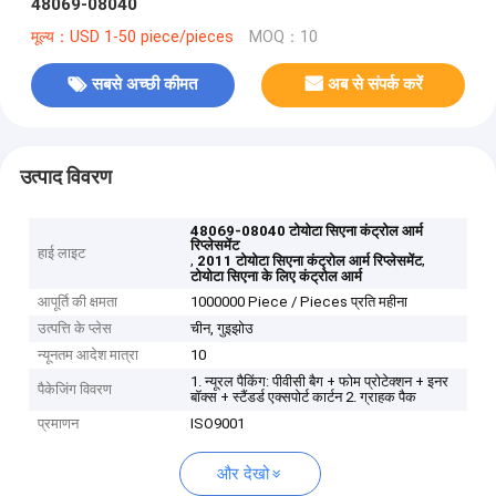
48069-08040
मूल्य：USD 1-50 piece/pieces
MOQ：10
सबसे अच्छी कीमत
अब से संपर्क करें
उत्पाद विवरण
48069-08040 टोयोटा सिएना कंट्रोल आर्म
रिप्लेसमेंट
हाई लाइट
,
,
2011 टोयोटा सिएना कंट्रोल आर्म रिप्लेसमेंट
टोयोटा सिएना के लिए कंट्रोल आर्म
आपूर्ति की क्षमता
1000000 Piece / Pieces प्रति महीना
उत्पत्ति के प्लेस
चीन, गुइझोउ
न्यूनतम आदेश मात्रा
10
1. न्यूरल पैकिंग: पीवीसी बैग + फोम प्रोटेक्शन + इनर
पैकेजिंग विवरण
बॉक्स + स्टैंडर्ड एक्सपोर्ट कार्टन 2. ग्राहक पैक
प्रमाणन
ISO9001
और देखो