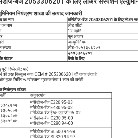
्सिडीज-बेंज 2053306201 के लिए लोअर सस्पेंशन एल्युमिनि
यूमिनियम नियंत्रण शाखा की उत्पाद जानकारी
ाद का नाम
मर्सिडीज-बेंज 2053306201 के लिए लोअर सस्पे
ंड का नाम
लीड ऑटो
ी
12 महीने
ार
मूल आकार
्री
अल्युमीनियम
 संख्या
लीड-२०५३३०६२०१
1
२०५३३०६२०१
के मॉडल
बेंजो के लिए
ड्यूटी रिप्लेसमेंट पार्ट
 की तरह बिल्कुल नया |OEM # 2053306201 की जगह लेता है
 और मुफ़्त शिपिंग w/दोस्ताना ग्राहक सेवा:1 साल की वारंटी
 नियंत्रण मॉडल:
नहीं।
अनुप्रयोग
मर्सिडीज-बेंज E320 95-03
०३३०८७०७
मर्सिडीज-बेंज E430 95-02
०३३०५००७
मर्सिडीज-बेंज ई55 एएमजी 95-02
०३३०८८०७
मर्सिडीज-बेंज C230 95-00
०३३०५१०७
मर्सिडीज-बेंज C280 94-00
मर्सिडीज-बेंज SL500 94-98
मर्सिडीज-बेंज SL320 94-97