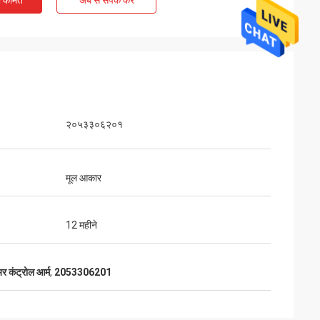
ी कीमत
अब से संपर्क करें
२०५३३०६२०१
मूल आकार
12 महीने
कंट्रोल आर्म
,
2053306201