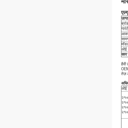
मर
एल्
उत्प
ब्रा
गारंट
आक
सामग
मॉडल
ओई 
कार 
हैवी 
OEM
तेज़
अधिक
ओई 
२१
२१
२१
२१