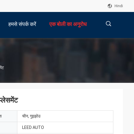
Hindi
हमसे संपर्क करें
एक बोली का अनुरोध
描
ेंट
述
लेसमेंट
ेस
चीन, गुइझोउ
LEED AUTO