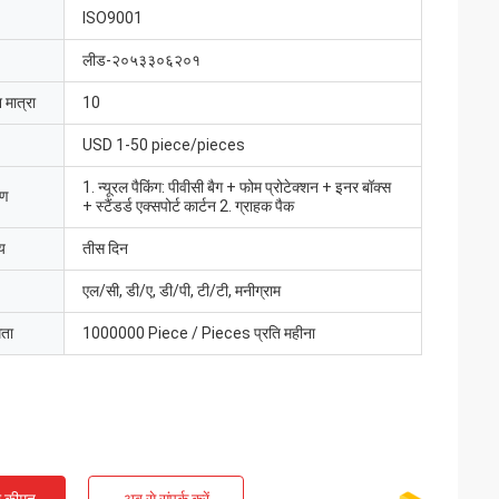
ISO9001
लीड-२०५३३०६२०१
 मात्रा
10
USD 1-50 piece/pieces
1. न्यूरल पैकिंग: पीवीसी बैग + फोम प्रोटेक्शन + इनर बॉक्स
रण
+ स्टैंडर्ड एक्सपोर्ट कार्टन 2. ग्राहक पैक
य
तीस दिन
एल/सी, डी/ए, डी/पी, टी/टी, मनीग्राम
मता
1000000 Piece / Pieces प्रति महीना