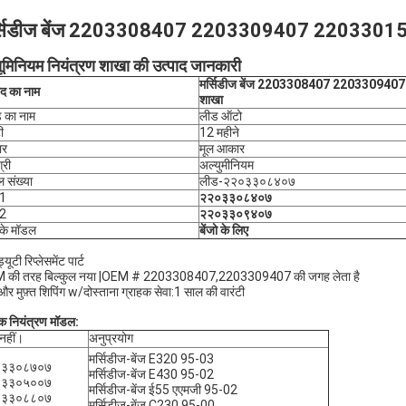
्सिडीज बेंज 2203308407 2203309407 2203301507 
यूमिनियम नियंत्रण शाखा की उत्पाद जानकारी
मर्सिडीज बेंज 2203308407 2203309407 
ाद का नाम
शाखा
ंड का नाम
लीड ऑटो
ी
12 महीने
ार
मूल आकार
्री
अल्युमीनियम
 संख्या
लीड-२२०३३०८४०७
1
२२०३३०८४०७
2
२२०३३०९४०७
के मॉडल
बेंजो के लिए
ड्यूटी रिप्लेसमेंट पार्ट
 की तरह बिल्कुल नया |OEM # 2203308407,2203309407 की जगह लेता है
 और मुफ़्त शिपिंग w/दोस्ताना ग्राहक सेवा:1 साल की वारंटी
 नियंत्रण मॉडल:
नहीं।
अनुप्रयोग
मर्सिडीज-बेंज E320 95-03
०३३०८७०७
मर्सिडीज-बेंज E430 95-02
०३३०५००७
मर्सिडीज-बेंज ई55 एएमजी 95-02
०३३०८८०७
मर्सिडीज-बेंज C230 95-00