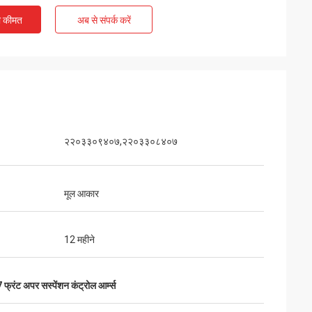
ी कीमत
अब से संपर्क करें
२२०३३०९४०७,२२०३३०८४०७
मूल आकार
12 महीने
रंट अपर सस्पेंशन कंट्रोल आर्म्स