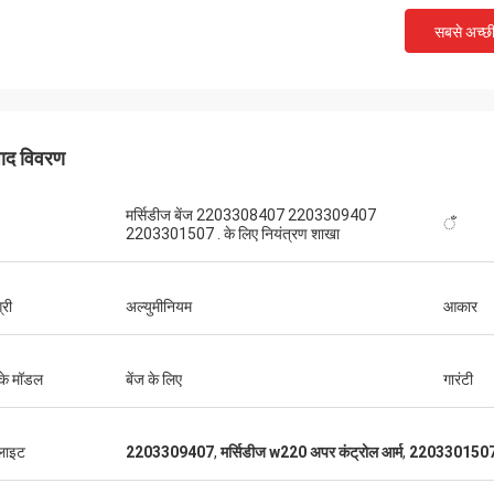
सबसे अच्छ
पाद विवरण
मर्सिडीज बेंज 2203308407 2203309407
ँ
2203301507 . के लिए नियंत्रण शाखा
्री
अल्युमीनियम
आकार
के मॉडल
बेंज के लिए
गारंटी
लाइट
2203309407
,
मर्सिडीज w220 अपर कंट्रोल आर्म
,
2203301507 फ्