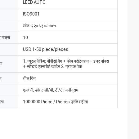
LEED AUTO
ISO9001
लीड-२२०३३०८४०७
 मात्रा
10
USD 1-50 piece/pieces
1. न्यूरल पैकिंग: पीवीसी बैग + फोम प्रोटेक्शन + इनर बॉक्स
रण
+ स्टैंडर्ड एक्सपोर्ट कार्टन 2. ग्राहक पैक
य
तीस दिन
एल/सी, डी/ए, डी/पी, टी/टी, मनीग्राम
मता
1000000 Piece / Pieces प्रति महीना