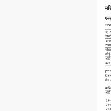
मर
एल्
उत्प
ब्रा
गारंट
आक
सामग
मॉडल
ओई 
ओई 
कार 
हैवी 
OEM
तेज़
अधिक
ओई 
२१
२१
२१