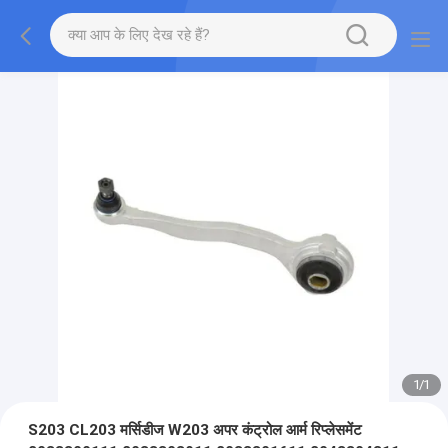
1
/
1
S203 CL203 मर्सिडीज W203 अपर कंट्रोल आर्म रिप्लेसमेंट