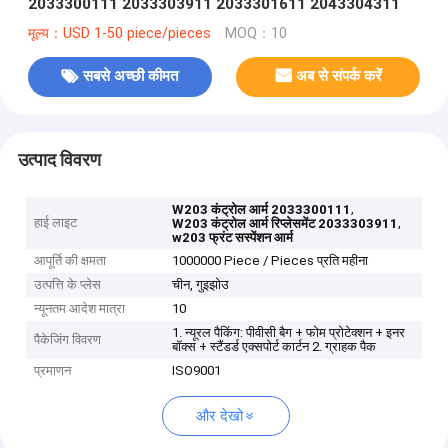
2033300111 2033303911 2033301611 2043304311
मूल्य：USD 1-50 piece/pieces
MOQ：10
सबसे अच्छी कीमत
अब से संपर्क करें
उत्पाद विवरण
,
W203 कंट्रोल आर्म 2033300111
हाई लाइट
,
W203 कंट्रोल आर्म रिप्लेसमेंट 2033303911
w203 फ्रंट सस्पेंशन आर्म
आपूर्ति की क्षमता
1000000 Piece / Pieces प्रति महीना
उत्पत्ति के प्लेस
चीन, गुइझोउ
न्यूनतम आदेश मात्रा
10
1. न्यूरल पैकिंग: पीवीसी बैग + फोम प्रोटेक्शन + इनर
पैकेजिंग विवरण
बॉक्स + स्टैंडर्ड एक्सपोर्ट कार्टन 2. ग्राहक पैक
प्रमाणन
ISO9001
और देखो