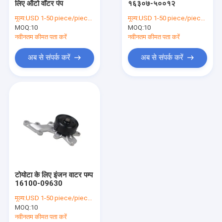
लिए ऑटो वॉटर पंप
१६३०७-५००१२
ऑटोमोबाइल शॉक अवशोषक
मूल्य:
USD 1-50 piece/pieces
मूल्य:
USD 1-50 piece/pieces
MOQ:
शीतलक विस्तार टैंक
10
MOQ:
10
नवीनतम कीमत पता करें
नवीनतम कीमत पता करें
कार इंजन पानी पंप
अब से संपर्क करें
अब से संपर्क करें
कार ब्रेक पैड
कार ब्रेक डिस्क
कार स्टीयरिंग रैक
कार ऑयल टैंक रिप्लेसमेंट
कार स्पेयर पार्ट्स सहायक उपकरण
टोयोटा के लिए इंजन वाटर पम्प
16100-09630
मूल्य:
USD 1-50 piece/pieces
MOQ:
10
नवीनतम कीमत पता करें